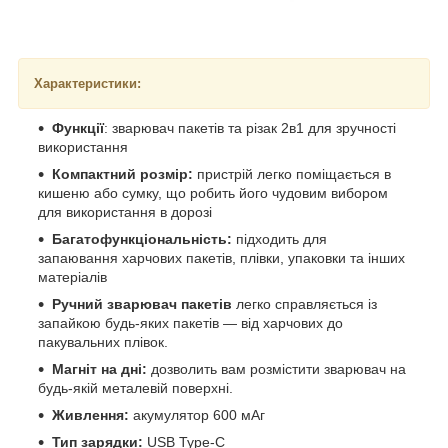
Характеристики:
Функції
: зварювач пакетів та різак 2в1 для зручності
використання
Компактний розмір:
пристрій легко поміщається в
кишеню або сумку, що робить його чудовим вибором
для використання в дорозі
Багатофункціональність:
підходить для
запаювання харчових пакетів, плівки, упаковки та інших
матеріалів
Ручний зварювач пакетів
легко справляється із
запайкою будь-яких пакетів — від харчових до
пакувальних плівок.
Магніт на дні:
дозволить вам розмістити зварювач на
будь-якій металевій поверхні.
Живлення:
акумулятор 600 мАг
Тип зарядки:
USB Type-C