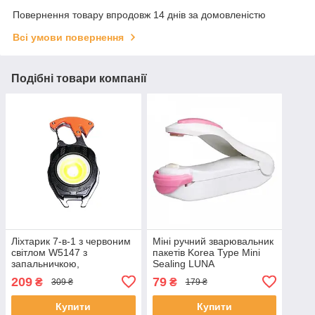
Повернення товару впродовж 14 днів за домовленістю
Всі умови повернення
Подібні товари компанії
Ліхтарик 7-в-1 з червоним
Міні ручний зварювальник
світлом W5147 з
пакетів Korea Type Mini
запальничкою,
Sealing LUNA
викрутками, магнітом,
209
79
₴
₴
309 ₴
179 ₴
свистком і відкривачкою —
багатофункціональний
Купити
Купити
брело