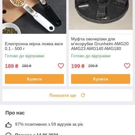
Муфта овочерізки для
Електронна мірна ложка ваги
м'ясорубки Grunhelm AMG20
0,1 - 500 г
AMG23 AMG140 AMG180
Готово до відправки
Готово до відправки
189
199
₴
₴
289 ₴
299 ₴
Купити
Купити
Показати ще
Про нас
97% позитивних з 59 відгуків за рік
Працює з 14.06.2024