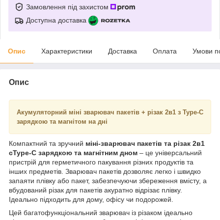
Замовлення під захистом
Доступна доставка
Опис
Характеристики
Доставка
Оплата
Умови п
Опис
Акумуляторний міні зварювач пакетів + ​​різак 2в1 з Type-C
зарядкою та магнітом на дні
Компактний та зручний
міні-зварювач пакетів та різак 2в1
сType-C зарядкою та магнітним дном
– це універсальний
пристрій для герметичного пакування різних продуктів та
інших предметів. Зварювач пакетів дозволяє легко і швидко
запаяти плівку або пакет, забезпечуючи збереження вмісту, а
вбудований різак для пакетів акуратно відрізає плівку.
Ідеально підходить для дому, офісу чи подорожей.
Цей багатофункціональний зварювач із різаком ідеально