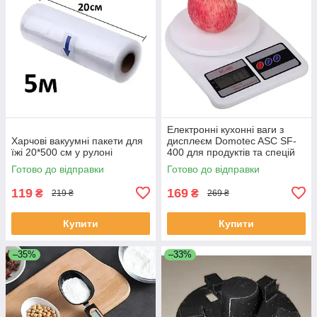
Електронні кухонні ваги з
Харчові вакуумні пакети для
дисплеєм Domotec ASC SF-
їжі 20*500 см у рулоні
400 для продуктів та спецій
до 10 кг.
Готово до відправки
Готово до відправки
119
169
₴
₴
219 ₴
269 ₴
Купити
Купити
–35%
–33%