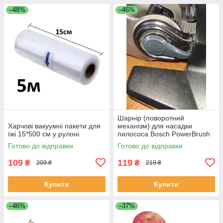
–48%
–46%
Шарнір (поворотний
Харчові вакуумні пакети для
механізм) для насадки
їжі 15*500 см у рулоні
пилососа Bosch PowerBrush
VXAS014V21
Готово до відправки
Готово до відправки
109
119
₴
₴
209 ₴
219 ₴
Купити
Купити
–46%
–37%