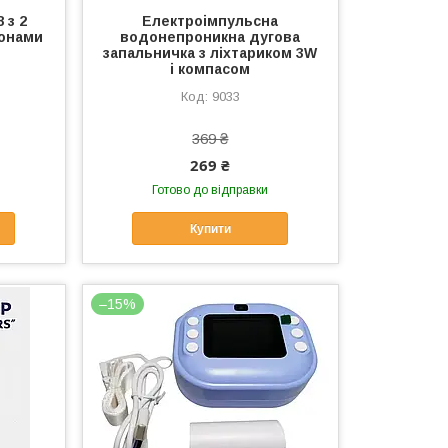
 з 2
Електроімпульсна
онами
водонепроникна дугова
запальничка з ліхтариком 3W
і компасом
9033
369 ₴
269 ₴
Готово до відправки
Купити
–15%