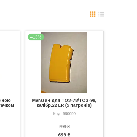
–13%
ячною
Магазин для ТОЗ-78/ТОЗ-99,
гачком
калібр.22 LR (5 патронів)
990090
799 ₴
699 ₴