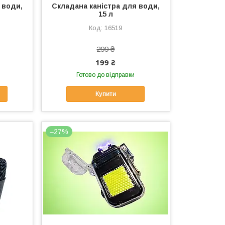
 води,
Складана каністра для води,
15 л
16519
299 ₴
199 ₴
Готово до відправки
Купити
–27%