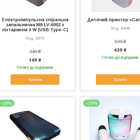
Електроімпульсна спіральна
Дитячий принтер «Cat
запальничка M8 LV-6002 з
8499
ліхтариком 3 W (USB Type-C)
9075
539 ₴
439 ₴
249 ₴
Готово до відправки
149 ₴
Готово до відправки
Купити
Купити
–19%
–19%