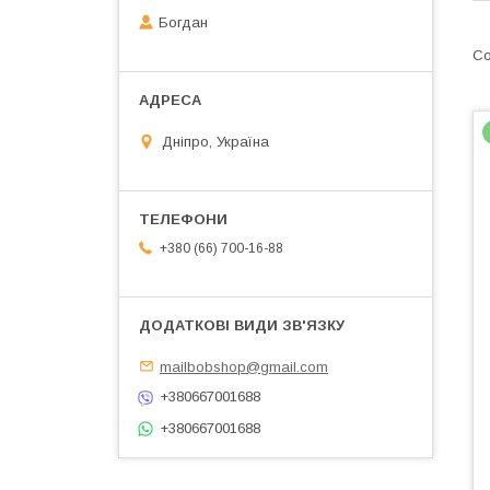
Богдан
Дніпро, Україна
+380 (66) 700-16-88
mailbobshop@gmail.com
+380667001688
+380667001688