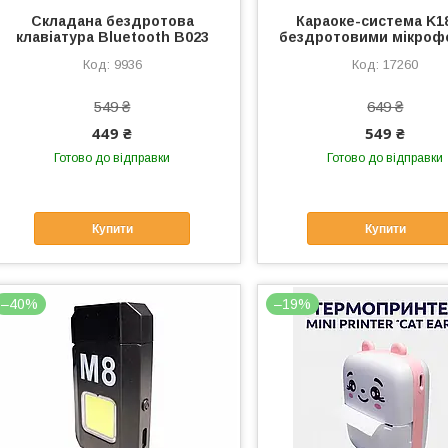
Складана бездротова
Караоке-система K18
клавіатура Bluetooth B023
бездротовими мікроф
9936
17260
549 ₴
649 ₴
449 ₴
549 ₴
Готово до відправки
Готово до відправки
Купити
Купити
–40%
–19%