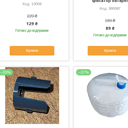
фіксатор батаре
10058
990087
229 ₴
189 ₴
129 ₴
89 ₴
Готово до відправки
Готово до відправки
Купити
Купити
–33%
–37%