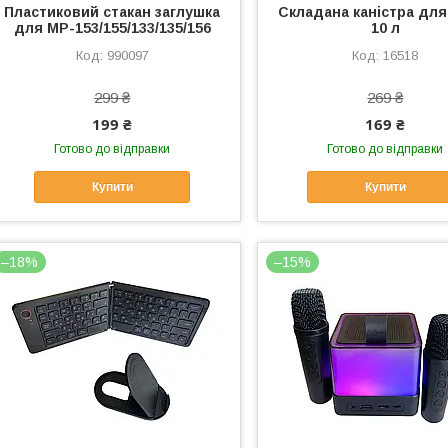
Пластиковий стакан заглушка
Складана каністра для
для МР-153/155/133/135/156
10 л
990097
16518
299 ₴
269 ₴
199 ₴
169 ₴
Готово до відправки
Готово до відправки
Купити
Купити
–18%
–15%