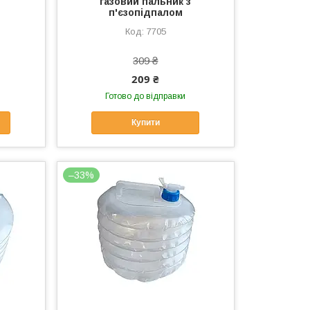
ї
газовий пальник з
п'єзопідпалом
7705
309 ₴
209 ₴
Готово до відправки
Купити
–33%