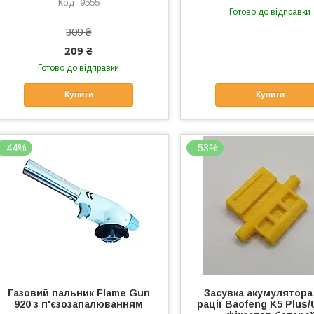
9555
Готово до відправки
309 ₴
209 ₴
Готово до відправки
Купити
Купити
–44%
–53%
Газовий пальник Flame Gun
Засувка акумулятора
920 з п'єзозапалюванням
рації Baofeng K5 Plus/