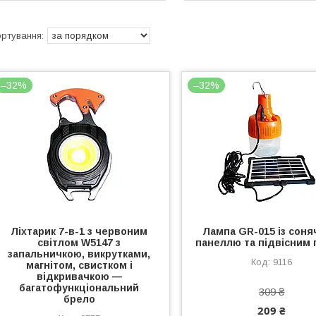
–32%
–32%
Ліхтарик 7-в-1 з червоним
Лампа GR-015 із сон
світлом W5147 з
панеллю та підвісним 
запальничкою, викрутками,
9116
магнітом, свистком і
відкривачкою —
багатофункціональний
309 ₴
брело
209 ₴