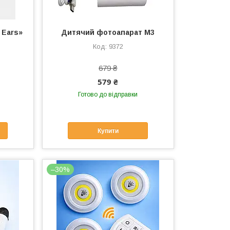
 Ears»
Дитячий фотоапарат M3
9372
679 ₴
579 ₴
Готово до відправки
Купити
–30%