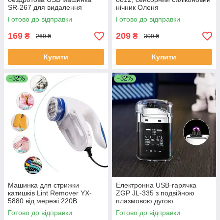
SR-267 для видалення
нічник Оленя
катишок 6W
Готово до відправки
Готово до відправки
169
209
₴
₴
269 ₴
309 ₴
Купити
Купити
–32%
–32%
Машинка для стрижки
Електронна USB-гарячка
катишків Lint Remover YX-
ZGP JL-335 з подвійною
5880 від мережі 220В
плазмовою дугою
Готово до відправки
Готово до відправки