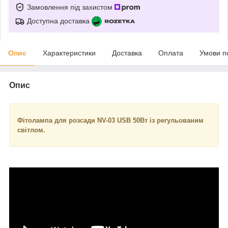
Замовлення під захистом
Доступна доставка
Опис
Характеристики
Доставка
Оплата
Умови п
Опис
Фітолампа для розсади NV-03 USB 50Вт із регульованим
світлом.