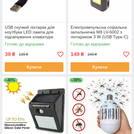
USB гнучкий ліхтарик для
Електроімпульсна спіральна
ноутбука LED лампа для
запальничка M8 LV-6002 з
підсвічування клавіатури
ліхтариком 3 W (USB Type-C)
Готово до відправки
Готово до відправки
39
149
₴
₴
139 ₴
249 ₴
Купити
Купити
–40%
–39%