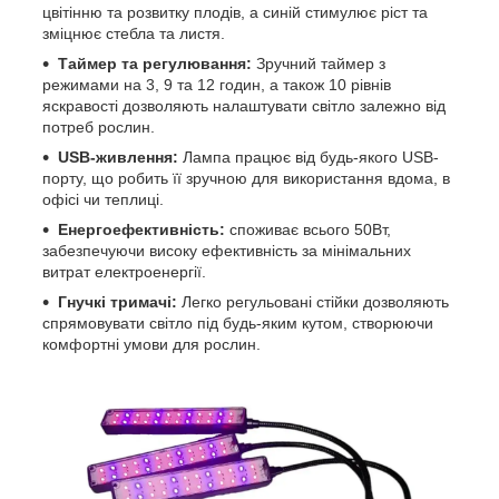
цвітінню та розвитку плодів, а синій стимулює ріст та
зміцнює стебла та листя.
Таймер та регулювання:
Зручний таймер з
режимами на 3, 9 та 12 годин, а також 10 рівнів
яскравості дозволяють налаштувати світло залежно від
потреб рослин.
USB-живлення:
Лампа працює від будь-якого USB-
порту, що робить її зручною для використання вдома, в
офісі чи теплиці.
Енергоефективність:
споживає всього 50Вт,
забезпечуючи високу ефективність за мінімальних
витрат електроенергії.
Гнучкі тримачі:
Легко регульовані стійки дозволяють
спрямовувати світло під будь-яким кутом, створюючи
комфортні умови для рослин.