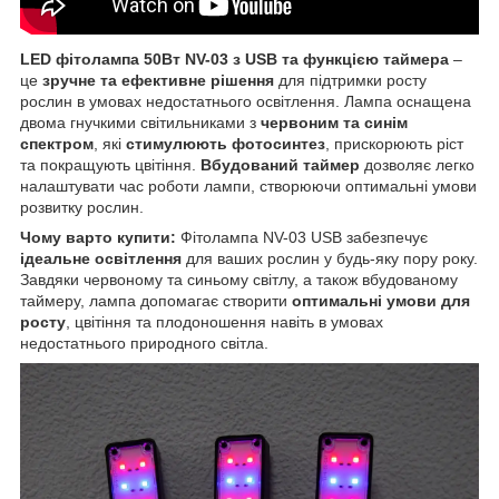
LED фітолампа 50Вт NV-03 з USB та функцією таймера
–
це
зручне та ефективне рішення
для підтримки росту
рослин в умовах недостатнього освітлення. Лампа оснащена
двома гнучкими світильниками з
червоним та синім
спектром
, які
стимулюють фотосинтез
, прискорюють ріст
та покращують цвітіння.
Вбудований таймер
дозволяє легко
налаштувати час роботи лампи, створюючи оптимальні умови
розвитку рослин.
Чому варто купити:
Фітолампа NV-03 USB забезпечує
ідеальне освітлення
для ваших рослин у будь-яку пору року.
Завдяки червоному та синьому світлу, а також вбудованому
таймеру, лампа допомагає створити
оптимальні умови для
росту
, цвітіння та плодоношення навіть в умовах
недостатнього природного світла.