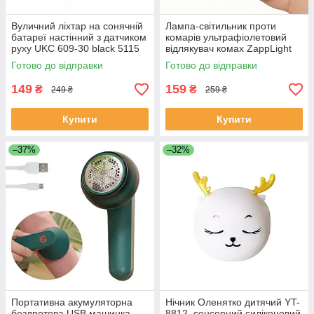
Вуличний ліхтар на сонячній
Лампа-світильник проти
батареї настінний з датчиком
комарів ультрафіолетовий
руху UKC 609-30 black 5115
відлякувач комах ZappLight
Mosquito Killer
Готово до відправки
Готово до відправки
149
159
₴
₴
249 ₴
259 ₴
Купити
Купити
–37%
–32%
Портативна акумуляторна
Нічник Оленятко дитячий YT-
бездротова USB машинка
8812, сенсорний силіконовий