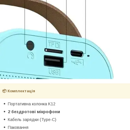
📦 Комплектація
Портативна колонка K12
2 бездротові мікрофони
Кабель зарядки (Type-C)
Паковання