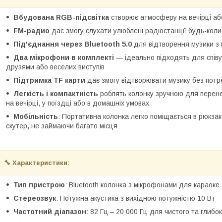
Вбудована RGB-підсвітка
створює атмосферу на вечірці або
FM-радио
дає змогу слухати улюблені радіостанції будь-коли
Під'єднання через Bluetooth 5.0
для відтворення музики з 
Два мікрофони в комплекті
— ідеально підходять для співу 
друзями або веселих виступів
Підтримка TF карти
дає змогу відтворювати музику без потр
Легкість і компактність
роблять колонку зручною для перене
на вечірці, у поїздці або в домашніх умовах
Мобільність
: Портативна колонка легко поміщається в рюкза
скутер, не займаючи багато місця
🔧 Характеристики:
Тип пристрою
: Bluetooth колонка з мікрофонами для караоке
Стереозвук
: Потужна акустика з вихідною потужністю 10 Вт
Частотний діапазон
: 82 Гц – 20 000 Гц для чистого та глибо