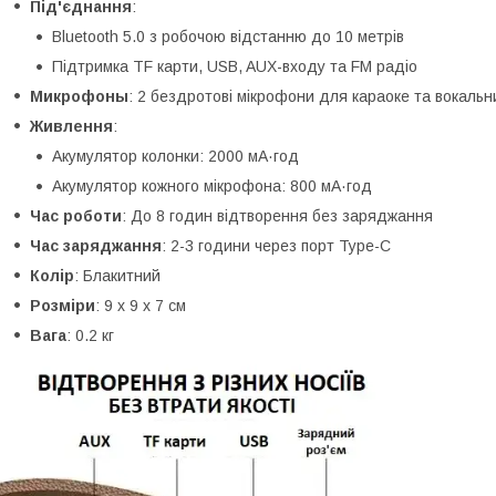
Під'єднання
:
Bluetooth 5.0 з робочою відстанню до 10 метрів
Підтримка TF карти, USB, AUX-входу та FM радіо
Микрофоны
: 2 бездротові мікрофони для караоке та вокальни
Живлення
:
Акумулятор колонки: 2000 мА·год
Акумулятор кожного мікрофона: 800 мА·год
Час роботи
: До 8 годин відтворення без заряджання
Час заряджання
: 2-3 години через порт Type-C
Колір
: Блакитний
Розміри
: 9 х 9 х 7 см
Вага
: 0.2 кг