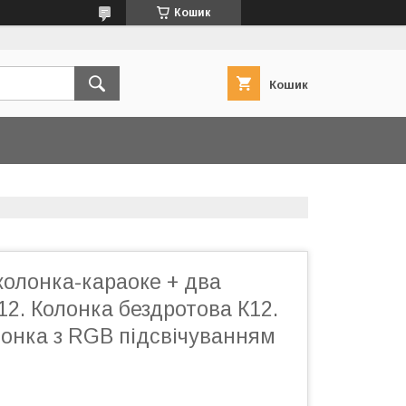
Кошик
Кошик
колонка-караоке + два
2. Колонка бездротова К12.
лонка з RGB підсвічуванням