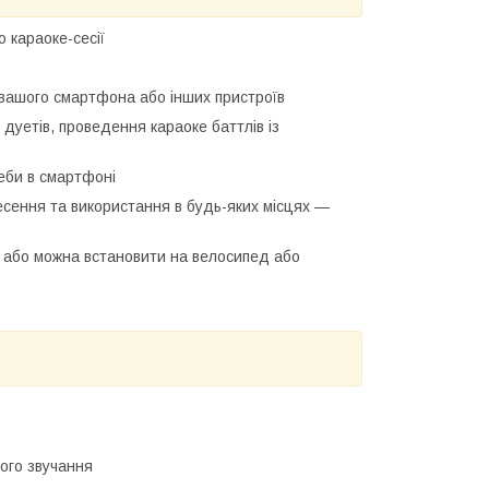
 караоке-сесії
вашого смартфона або інших пристроїв
дуетів, проведення караоке баттлів із
еби в смартфоні
сення та використання в будь-яких місцях —
к або можна встановити на велосипед або
кого звучання