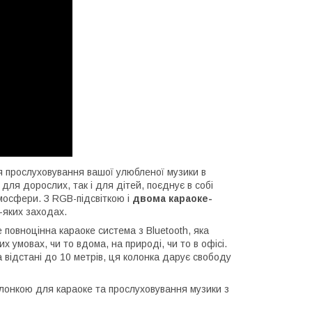
я прослуховування вашої улюбленої музики в
для дорослих, так і для дітей, поєднує в собі
тмосфери. З RGB-підсвіткою і
двома караоке-
-яких заходах.
повноцінна караоке система з Bluetooth, яка
 умовах, чи то вдома, на природі, чи то в офісі.
а відстані до 10 метрів, ця колонка дарує свободу
олонкою для караоке та прослуховування музики з