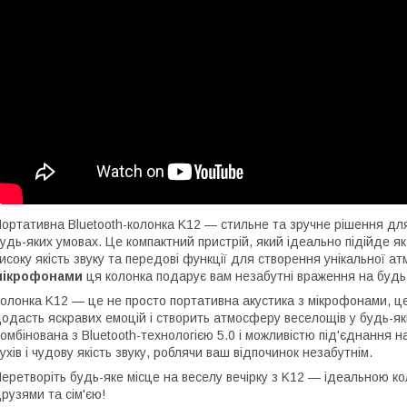
ортативна Bluetooth-колонка K12 — стильне та зручне рішення дл
удь-яких умовах. Це компактний пристрій, який ідеально підійде як 
исоку якість звуку та передові функції для створення унікальної а
мікрофонами
ця колонка подарує вам незабутні враження на будь
олонка K12 — це не просто портативна акустика з мікрофонами, це 
одасть яскравих емоцій і створить атмосферу веселощів у будь-яких
омбінована з Bluetooth-технологією 5.0 і можливістю під'єднання н
ухів і чудову якість звуку, роблячи ваш відпочинок незабутнім.
еретворіть будь-яке місце на веселу вечірку з K12 — ідеальною к
рузями та сім'єю!