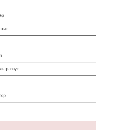
ер
стик
h
льтразвук
тор