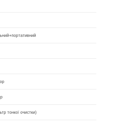
ьний+портативний
ор
ер
ьтр тонкої очистки)