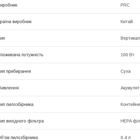
иробник
PRC
раїна виробник
Китай
ип
Вертикал
поживана потужність
100 Вт
ип прибирання
Суха
Живлення
Акумулят
ип пилозбірника
Контейн
ип вихідного фільтра
HEPA філ
б'єм пилозбірника
0.4 л