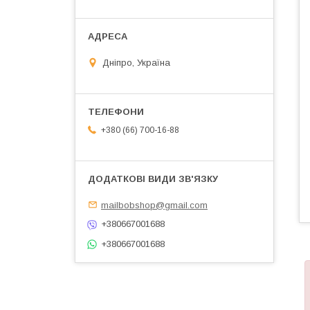
Дніпро, Україна
+380 (66) 700-16-88
mailbobshop@gmail.com
+380667001688
+380667001688