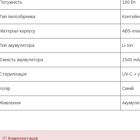
Потужність
100 Вт
Тип пилозбірника
Контейн
Матеріал корпусу
ABS-пла
Тип акумулятора
Li-Ion
Ємність акумулятора
1500 mA
Стерилізація
UV-C + у
Колір
Синій
Живлення
Акумуля
📦
Комплектація