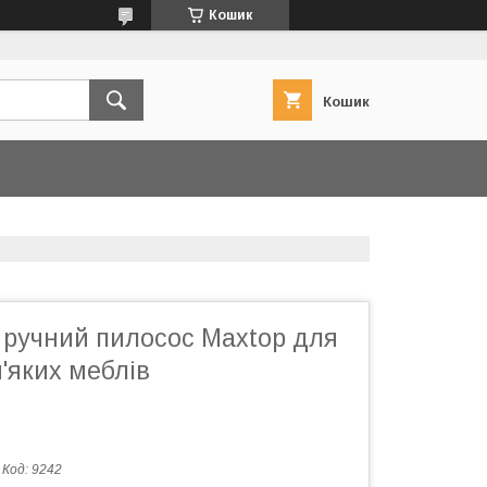
Кошик
Кошик
 ручний пилосос Maxtop для
'яких меблів
Код:
9242