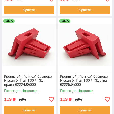
Купити
Купити
–46%
–46%
Кронштейн (кліпса) бампера
Кронштейн (кліпса) бампера
Nissan X-Trail T30 / T31
Nissan X-Trail T30 / T31 ліва
права 62224JG000
62225JG000
Готово до відправки
Готово до відправки
119
119
₴
₴
219 ₴
219 ₴
Купити
Купити