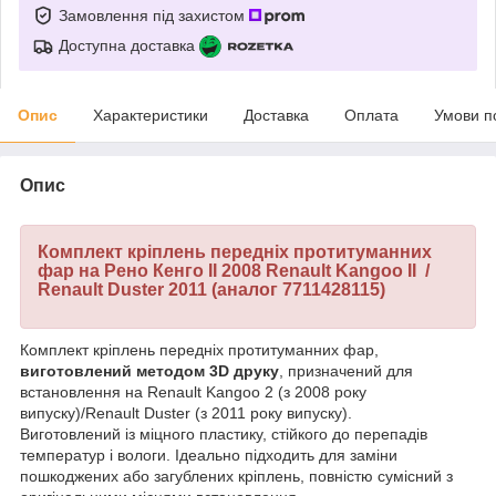
Замовлення під захистом
Доступна доставка
Опис
Характеристики
Доставка
Оплата
Умови п
Опис
Комплект кріплень передніх протитуманних
фар на Рено Кенго II 2008 Renault Kangoo II /
Renault Duster 2011
(аналог 7711428115)
Комплект кріплень передніх протитуманних фар,
виготовлений методом 3D друку
, призначений для
встановлення на Renault Kangoo 2 (з 2008 року
випуску)/Renault Duster (з 2011 року випуску).
Виготовлений із міцного пластику, стійкого до перепадів
температур і вологи. Ідеально підходить для заміни
пошкоджених або загублених кріплень, повністю сумісний з