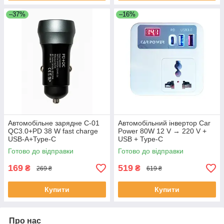
–37%
–16%
Автомобільне зарядне C-01
Автомобільний інвертор Car
QC3.0+PD 38 W fast charge
Power 80W 12 V → 220 V +
USB-A+Type-C
USB + Type-C
Готово до відправки
Готово до відправки
169
519
₴
₴
269 ₴
619 ₴
Купити
Купити
Про нас