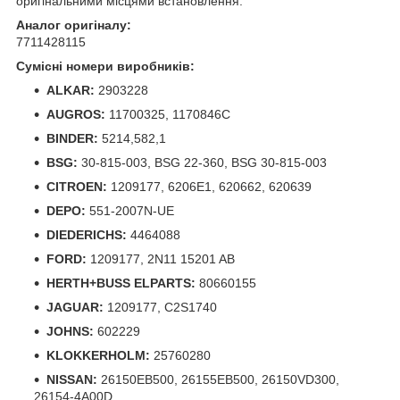
оригінальними місцями встановлення.
Аналог оригіналу:
7711428115
Сумісні номери виробників:
ALKAR:
2903228
AUGROS:
11700325, 1170846C
BINDER:
5214,582,1
BSG:
30-815-003, BSG 22-360, BSG 30-815-003
CITROEN:
1209177, 6206E1, 620662, 620639
DEPO:
551-2007N-UE
DIEDERICHS:
4464088
FORD:
1209177, 2N11 15201 AB
HERTH+BUSS ELPARTS:
80660155
JAGUAR:
1209177, C2S1740
JOHNS:
602229
KLOKKERHOLM:
25760280
NISSAN:
26150EB500, 26155EB500, 26150VD300,
26154-4A00D