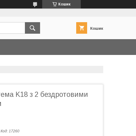
Кошик
Кошик
ема K18 з 2 бездротовими
и
Код:
17260