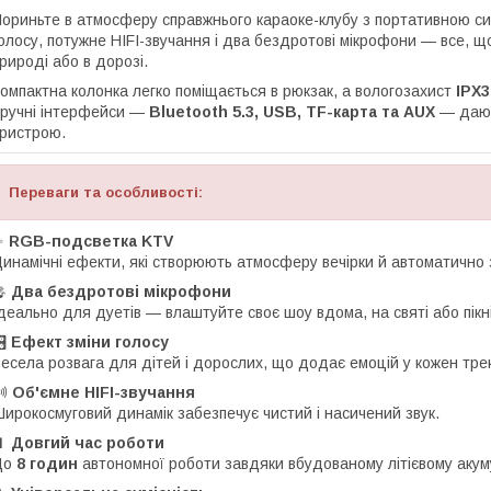
ориньте в атмосферу справжнього караоке-клубу з портативною 
олосу, потужне HIFI-звучання і два бездротові мікрофони — все, що
рироді або в дорозі.
омпактна колонка легко поміщається в рюкзак, а вологозахист
IPX3
ручні інтерфейси —
Bluetooth 5.3, USB, TF-карта та AUX
— дають
ристрою.
Переваги та особливості:
✨
RGB-подсветка KTV
инамічні ефекти, які створюють атмосферу вечірки й автоматично 
🎤
Два бездротові мікрофони
деально для дуетів — влаштуйте своє шоу вдома, на святі або пікні
️
Ефект зміни голосу
есела розвага для дітей і дорослих, що додає емоцій у кожен трек
🔊
Об'ємне HIFI-звучання
ирокосмуговий динамік забезпечує чистий і насичений звук.
🔋
Довгий час роботи
До
8 годин
автономної роботи завдяки вбудованому літієвому акум