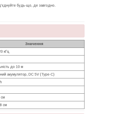
д'єднуйте будь-що, де завгодно.
Значення
20 кГц
ьність до 10 м
ний акумулятор, DC 5V (Type-C)
h
 см
,8 см