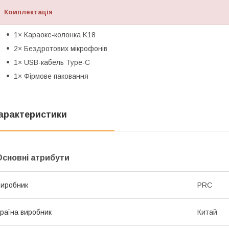
Комплектація
1× Караоке-колонка K18
2× Бездротових мікрофонів
1× USB-кабель Type-C
1× Фірмове паковання
арактеристики
Основні атрибути
иробник
PRC
раїна виробник
Китай