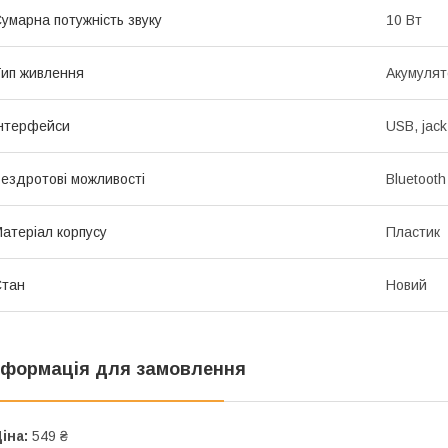
умарна потужність звуку
10 Вт
ип живлення
Акумулят
нтерфейси
USB, jack
ездротові можливості
Bluetooth
атеріал корпусу
Пластик
Стан
Новий
нформація для замовлення
іна:
549 ₴