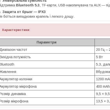
📱
Універсальна сумісність
Підтримка
Bluetooth 5.3
, TF-карти, USB-накопичувача та AUX — пі
💧
Защита от брызг — IPX3
е боїться випадкових крапель і легкого дощу.
Характеристики:
Параметри
Диапазон частот
20 Гц – 
Вихідна потужність
5 Вт
Bluetooth
5.3, дал
Живлення
Вбудова
Акумулятор колонки
1200 mA
Акумулятор мікрофона
400 mAh
Розмір динаміка
9,5 × 9,5
Розмір мікрофона
13,5 × 3