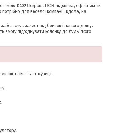
системою
K18
! Яскрава RGB-підсвітка, ефект зміни
 потрібно для веселої компанії, вдома, на
забезпечує захист від бризок і легкого дощу.
 змогу під'єднувати колонку до будь-якого
змінюються в такт музиці.
ку.
.
улятору.