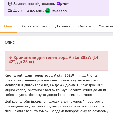
Замовлення під захистом
Доступна доставка
Опис
Характеристики
Доставка
Оплата
Умови п
Опис
🔹 Кронштейн для телевізора V-star 302W (14-
42", до 35 кг)
Кронштейн для телевізора V-star 302W
— надійне та
практичне рішення для настінного монтажу телевізорів і
моніторів із діагоналлю від
14 до 42 дюймів
. Конструкція з
міцної холоднокатаної сталі витримує навантаження до
35 кг
,
забезпечуючи безпеку та довговічність використання.
Цей кронштейн ідеально підходить для економії простору в
приміщенні та дає змогу зручно розмістити телевізор на стіні,
звільняючи столи та тумби. Завдяки поворотному та похилому