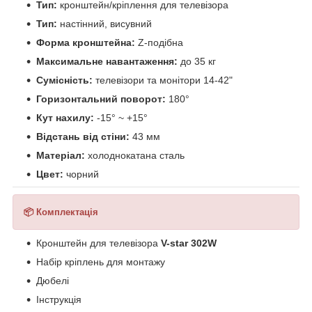
Тип:
кронштейн/кріплення для телевізора
Тип:
настінний, висувний
Форма кронштейна:
Z-подібна
Максимальне навантаження:
до 35 кг
Сумісність:
телевізори та монітори 14-42"
Горизонтальний поворот:
180°
Кут нахилу:
-15° ~ +15°
Відстань від стіни:
43 мм
Матеріал:
холоднокатана сталь
Цвет:
чорний
📦 Комплектація
Кронштейн для телевізора
V-star 302W
Набір кріплень для монтажу
Дюбелі
Інструкція