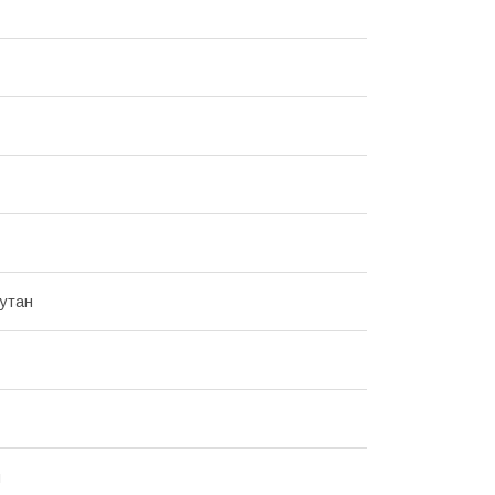
утан
й