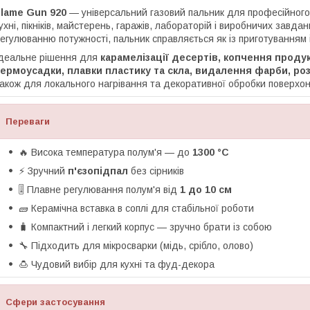
lame Gun 920
— універсальний газовий пальник для професійного
ухні, пікніків, майстерень, гаражів, лабораторій і виробничих завда
егулюванню потужності, пальник справляється як із приготуванням і
деальне рішення для
карамелізації десертів, копчення проду
ермоусадки, плавки пластику та скла, видалення фарби, роз
акож для локального нагрівання та декоративної обробки поверхон
Переваги
🔥 Висока температура полум'я — до
1300 °C
⚡ Зручний
п'єзопідпал
без сірників
🎚 Плавне регулювання полум'я від
1 до 10 см
🧱 Керамічна вставка в соплі для стабільної роботи
🧳 Компактний і легкий корпус — зручно брати із собою
🔧 Підходить для мікросварки (мідь, срібло, олово)
🍮 Чудовий вибір для кухні та фуд-декора
Сфери застосування