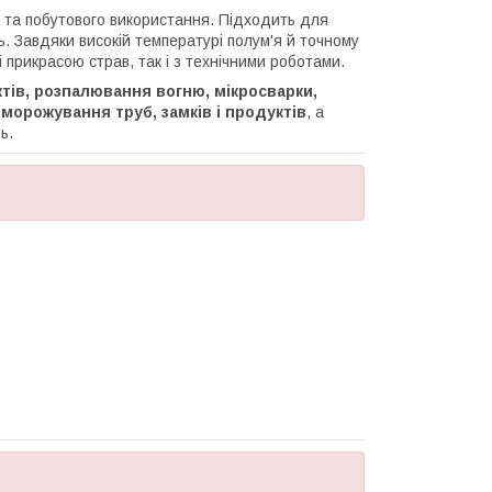
 та побутового використання. Підходить для
нь. Завдяки високій температурі полум'я й точному
 прикрасою страв, так і з технічними роботами.
ктів, розпалювання вогню, мікросварки,
морожування труб, замків і продуктів
, а
ь.