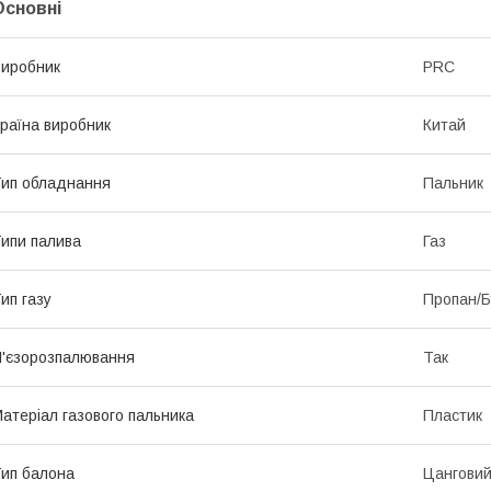
Основні
иробник
PRC
раїна виробник
Китай
ип обладнання
Пальник
ипи палива
Газ
ип газу
Пропан/Б
'єзорозпалювання
Так
атеріал газового пальника
Пластик
ип балона
Цангови