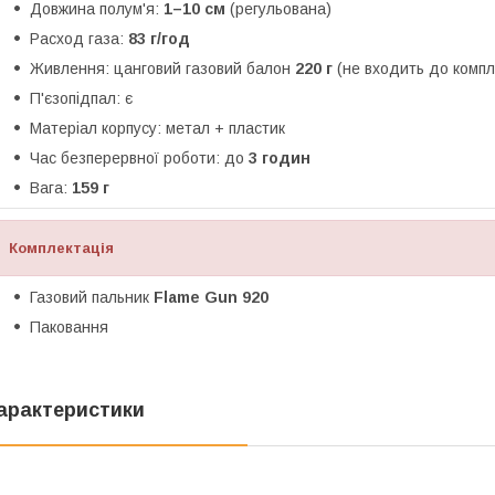
Довжина полум'я:
1–10 см
(регульована)
Расход газа:
83 г/год
Живлення: цанговий газовий балон
220 г
(не входить до компл
П'єзопідпал: є
Матеріал корпусу: метал + пластик
Час безперервної роботи: до
3 годин
Вага:
159 г
Комплектація
Газовий пальник
Flame Gun 920
Паковання
арактеристики