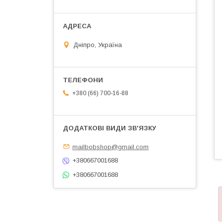
Дніпро, Україна
+380 (66) 700-16-88
mailbobshop@gmail.com
+380667001688
+380667001688