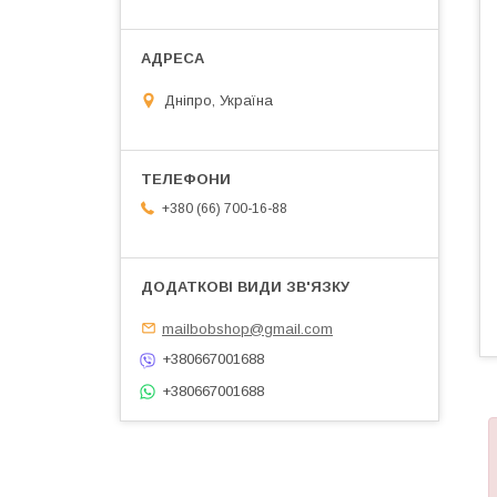
Дніпро, Україна
+380 (66) 700-16-88
mailbobshop@gmail.com
+380667001688
+380667001688