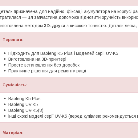
еталь призначена для надійної фіксації акумулятора на корпусі р
тратилася — ця запчастина допоможе відновити зручність викори
иготовлена методом
3D-друки
з високою точністю. Деталь легка,
Переваги:
Підходить для Baofeng K5 Plus і моделей серії UV-K5
Виготовлена на 3D-принтері
Просте встановлення без доробок
Практичне рішення для ремонту рації
Сумісність:
Baofeng K5 Plus
Baofeng UV-K5
Baofeng UV-K5(8)
інші схожі моделі серії UV-K5 (перед купівлею рекомендується 
Матеріал
: