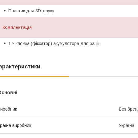
Пластик для 3D-друку
Комплектація
1 × клямка (фіксатор) акумулятора для рації
арактеристики
Основні
иробник
Без брен
раїна виробник
Україна