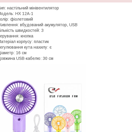
ип: настільний мінівентилятор
одель: HX 12A-1
олір: фіолетовий
ивлення: вбудований акумулятор, USB
ількість швидкостей: 3
ерування: кнопка
атеріал корпусу: пластик
егулювання кута нахилу: є
іаметр: 16 см
овжина USB-кабелю: 30 см