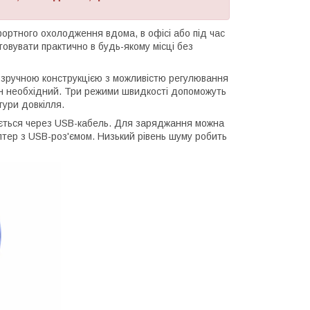
ортного охолодження вдома, в офісі або під час
овувати практично в будь-якому місці без
 зручною конструкцією з можливістю регулювання
він необхідний. Три режими швидкості допоможуть
тури довкілля.
ається через USB-кабель. Для заряджання можна
птер з USB-роз'ємом. Низький рівень шуму робить