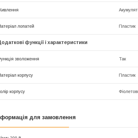
Живлення
Акумулят
атеріал лопатей
Пластик
Додаткові функції і характеристики
ункція зволоження
Так
атеріал корпусу
Пластик
олір корпусу
Фіолетов
нформація для замовлення