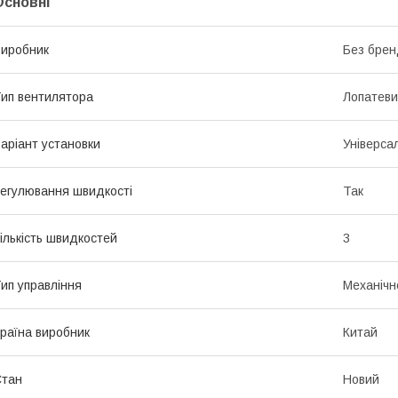
Основні
иробник
Без брен
ип вентилятора
Лопатев
аріант установки
Універса
егулювання швидкості
Так
ількість швидкостей
3
ип управління
Механічн
раїна виробник
Китай
Стан
Новий