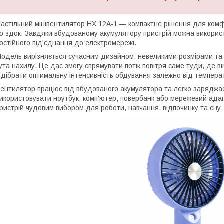
астільний мінівентилятор HX 12A-1 — компактне рішення для комф
оїздок. Завдяки вбудованому акумулятору пристрій можна використ
остійного під'єднання до електромережі.
одель вирізняється сучасним дизайном, невеликими розмірами та
ута нахилу. Це дає змогу спрямувати потік повітря саме туди, де 
ідібрати оптимальну інтенсивність обдування залежно від темпера
ентилятор працює від вбудованого акумулятора та легко зарядж
икористовувати ноутбук, комп'ютер, повербанк або мережевий ада
ристрій чудовим вибором для роботи, навчання, відпочинку та сну.