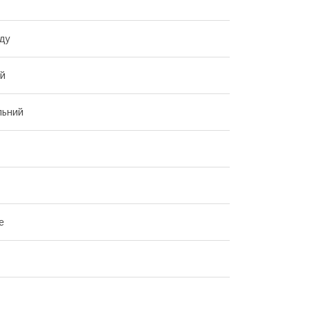
ду
ий
льний
е