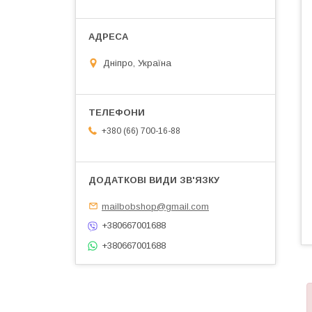
Дніпро, Україна
+380 (66) 700-16-88
mailbobshop@gmail.com
+380667001688
+380667001688