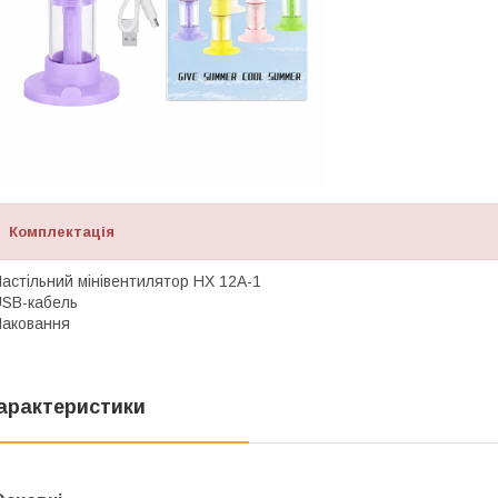
Комплектація
астільний мінівентилятор HX 12A-1
SB-кабель
аковання
арактеристики